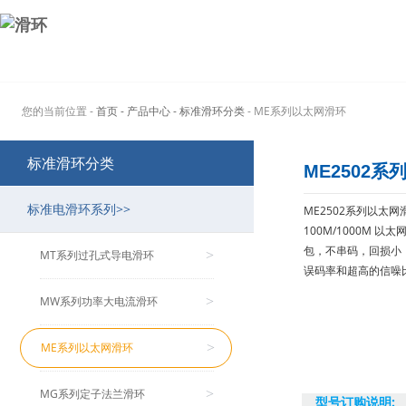
您的当前位置 -
首页
- 产品中心
- 标准滑环分类
- ME系列以太网滑环
标准滑环分类
ME2502系
标准电滑环系列>>
ME2502系列以太
100M/1000M
包，不串码，回损小
MT系列过孔式导电滑环
>
误码率和超高的信噪
MW系列功率大电流滑环
>
ME系列以太网滑环
>
MG系列定子法兰滑环
>
型号订购说明: