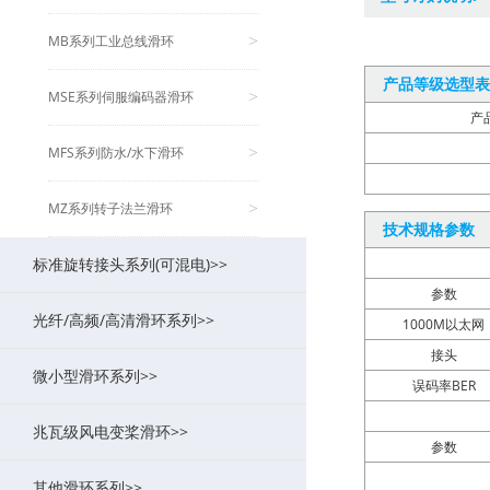
MB系列工业总线滑环
>
产品等级选型表
MSE系列伺服编码器滑环
>
产
MFS系列防水/水下滑环
>
MZ系列转子法兰滑环
>
技术规格参数
标准旋转接头系列(可混电)>>
参数
光纤/高频/高清滑环系列>>
MK系列气动旋转接头(可组合电)
>
1000M以太网
接头
微小型滑环系列>>
MAPH液压旋转接头(可组合电)
MFO系列光纤/光电组合滑环
>
>
误码率BER
兆瓦级风电变桨滑环>>
MQR系列超低扭矩旋转接头
MHF系列(高频滑环/旋转关节)
MC系列帽式导电滑环
>
>
>
参数
其他滑环系列>>
MJ系列空心旋转接头
MSDI系列(HD-SDI/1080P高清)
MMC系列微型导电滑环
MF系列兆瓦级风电变桨滑环
>
>
>
>