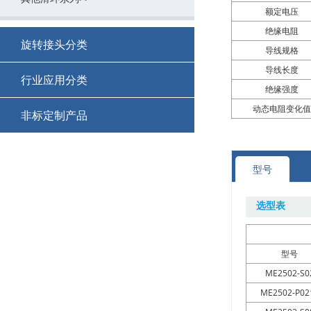
额定电压
绝缘电阻
MGP系列多功能旋转接头（流体）
MP系列扁平盘式滑环
>
>
旋转接头分类
导线规格
MCGP系列紧凑型多功能旋转接头
MPCB系列PCB滑环
>
>
导线长度
行业应用分类
绝缘强度
MHPS系列超高压不锈钢旋转接头
MSP系列分体式滑环
>
>
动态电阻变化值
+
非标定制产品
防爆滑环集电环
MSPS系列单路旋转接头
MUSB系列USB滑环
>
>
+
+
M17121521
EtherCAT总线滑环集电环
型号
MSCS系列食品级单路旋转接头
MD系列带航插导电滑环
>
>
+
+
M17121520
喷灌机集电环(滑环)
选型表
MVH系列大流量旋转接头
水银滑环(插片式无刷结构)
>
>
+
+
M17121519
高转速滑环
非标定制回旋接头
>
+
+
型号
M17121518
兆瓦级风电滑环
ME2502-S0
+
+
M17120525
热电偶滑环
ME2502-P02