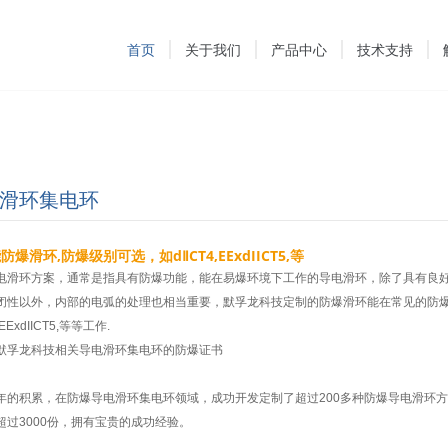
首页
关于我们
产品中心
技术支持
滑环集电环
防爆滑环,防爆级别可选，如dⅡCT4,EExdIICT5,等
电滑环方案，通常是指具有防爆功能，能在易爆环境下工作的导电滑环，除了具有良
闭性以外，内部的电弧的处理也相当重要，默孚龙科技定制的防爆滑环能在常见的防
,EExdIICT5,等等工作.
默孚龙科技相关导电滑环集电环的防爆证书
年的积累，在防爆导电滑环集电环领域，成功开发定制了超过200多种防爆导电滑环
超过3000份，拥有宝贵的成功经验。