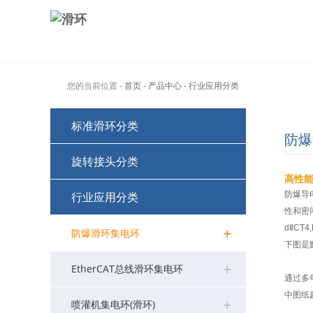
您的当前位置 -
首页
- 产品中心
- 行业应用分类
标准滑环分类
防爆
旋转接头分类
标准电滑环系列>>
高性能
行业应用分类
防爆导
标准旋转接头系列(可混电)>>
MT系列过孔式导电滑环
>
性和密
+
dⅡCT4
光纤/高频/高清滑环系列>>
防爆滑环集电环
MW系列功率大电流滑环
MK系列气动旋转接头(可组合电)
>
>
下图是
+
微小型滑环系列>>
EtherCAT总线滑环集电环
ME系列以太网滑环
MAPH液压旋转接头(可组合电)
MFO系列光纤/光电组合滑环
>
>
>
通过多
中图纸
+
兆瓦级风电变桨滑环>>
喷灌机集电环(滑环)
MG系列定子法兰滑环
MQR系列超低扭矩旋转接头
MHF系列(高频滑环/旋转关节)
MC系列帽式导电滑环
>
>
>
>