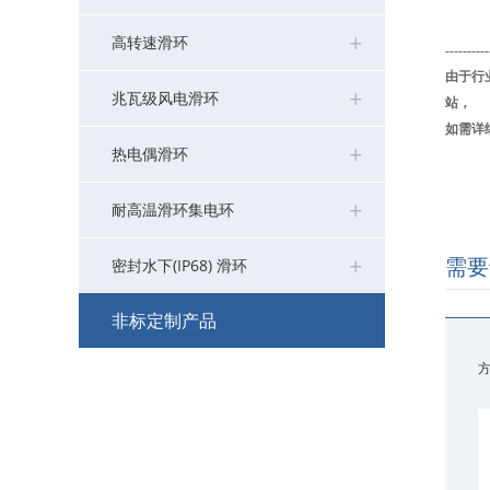
+
其他滑环系列>>
高转速滑环
MB系列工业总线滑环
MJ系列空心旋转接头
MSDI系列(HD-SDI/1080P高清)
MMC系列微型导电滑环
MF系列兆瓦级风电变桨滑环
>
>
>
>
>
----------
由于行
+
兆瓦级风电滑环
MSE系列伺服编码器滑环
MGP系列多功能旋转接头（流体）
MP系列扁平盘式滑环
>
>
>
站，
如需详细资
+
热电偶滑环
MFS系列防水/水下滑环
MCGP系列紧凑型多功能旋转接头
MPCB系列PCB滑环
>
>
>
+
耐高温滑环集电环
MZ系列转子法兰滑环
MHPS系列超高压不锈钢旋转接头
MSP系列分体式滑环
>
>
>
+
需要
密封水下(IP68) 滑环
MSPS系列单路旋转接头
MUSB系列USB滑环
>
>
非标定制产品
MSCS系列食品级单路旋转接头
MD系列带航插导电滑环
>
>
+
M17121521
MVH系列大流量旋转接头
水银滑环(插片式无刷结构)
>
>
+
M17121520
非标定制回旋接头
>
+
M17121519