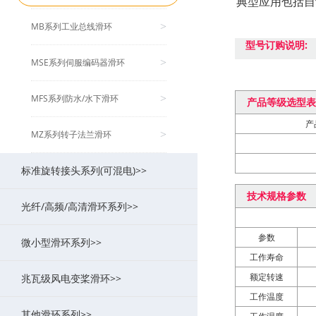
典型应用包括自
MB系列工业总线滑环
>
型号订购说明:
MSE系列伺服编码器滑环
>
MFS系列防水/水下滑环
>
产品等级选型表
产
MZ系列转子法兰滑环
>
标准旋转接头系列(可混电)>>
技术规格参数
光纤/高频/高清滑环系列>>
MK系列气动旋转接头(可组合电)
>
参数
微小型滑环系列>>
MAPH液压旋转接头(可组合电)
MFO系列光纤/光电组合滑环
>
>
工作寿命
额定转速
兆瓦级风电变桨滑环>>
MQR系列超低扭矩旋转接头
MHF系列(高频滑环/旋转关节)
MC系列帽式导电滑环
>
>
>
工作温度
其他滑环系列>>
MJ系列空心旋转接头
MSDI系列(HD-SDI/1080P高清)
MMC系列微型导电滑环
MF系列兆瓦级风电变桨滑环
>
>
>
>