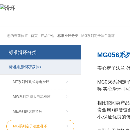
您的当前位置 -
首页
- 产品中心
- 标准滑环分类
- MG系列定子法兰滑环
标准滑环分类
MG056系
标准电滑环系列>>
实心定子法兰 外径
MG056系列
MT系列过孔式导电滑环
>
称 实心滑环 
MW系列功率大电流滑环
>
相比较同类产品
贵金属+超硬镀
ME系列以太网滑环
>
小,保证优良的
MG系列定子法兰滑环
>