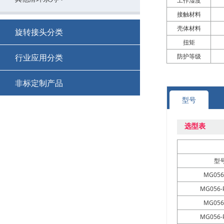
工作湿度
接触材料
MGP系列多功能旋转接头（流体）
MP系列扁平盘式滑环
>
>
壳体材料
旋转接头分类
扭矩
MCGP系列紧凑型多功能旋转接头
MPCB系列PCB滑环
>
>
行业应用分类
防护等级
MHPS系列超高压不锈钢旋转接头
MSP系列分体式滑环
>
>
+
非标定制产品
防爆滑环集电环
型号
MSPS系列单路旋转接头
MUSB系列USB滑环
>
>
+
+
M17121521
EtherCAT总线滑环集电环
选型表
MSCS系列食品级单路旋转接头
MD系列带航插导电滑环
>
>
+
+
M17121520
喷灌机集电环(滑环)
MVH系列大流量旋转接头
水银滑环(插片式无刷结构)
>
>
+
+
M17121519
高转速滑环
型
MG056
非标定制回旋接头
>
+
+
M17121518
兆瓦级风电滑环
MG056-
MG056
+
+
M17120525
热电偶滑环
MG056-