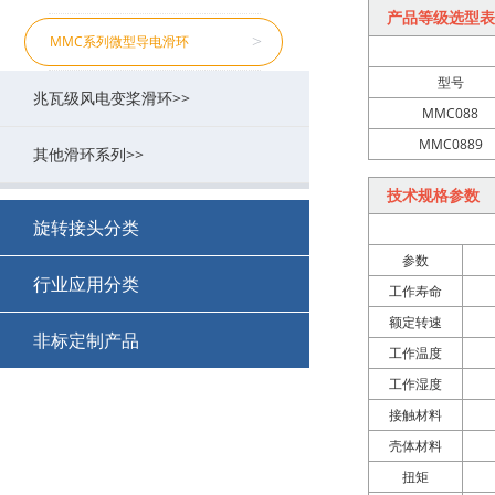
产品等级选型表
MB系列工业总线滑环
MJ系列空心旋转接头
MSDI系列(HD-SDI/1080P高清)
MMC系列微型导电滑环
>
>
>
>
型号
兆瓦级风电变桨滑环>>
MSE系列伺服编码器滑环
MGP系列多功能旋转接头（流体）
>
>
MMC088
MMC0889
其他滑环系列>>
MFS系列防水/水下滑环
MCGP系列紧凑型多功能旋转接头
MF系列兆瓦级风电变桨滑环
>
>
>
技术规格参数
MZ系列转子法兰滑环
MHPS系列超高压不锈钢旋转接头
MP系列扁平盘式滑环
>
>
>
旋转接头分类
参数
MSPS系列单路旋转接头
MPCB系列PCB滑环
>
>
行业应用分类
工作寿命
额定转速
MSCS系列食品级单路旋转接头
MSP系列分体式滑环
>
>
+
非标定制产品
防爆滑环集电环
工作温度
MVH系列大流量旋转接头
MUSB系列USB滑环
>
>
工作湿度
+
+
M17121521
EtherCAT总线滑环集电环
接触材料
非标定制回旋接头
MD系列带航插导电滑环
>
>
+
壳体材料
+
M17121520
喷灌机集电环(滑环)
扭矩
水银滑环(插片式无刷结构)
>