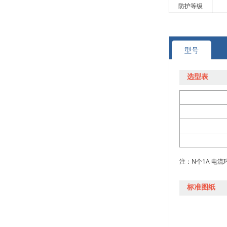
+
+
M17121519
防护等级
高转速滑环
+
+
M17121518
兆瓦级风电滑环
型号
+
+
M17120525
热电偶滑环
选型表
+
+
M17120526
耐高温滑环集电环
+
+
M17120523
密封水下(IP68) 滑环
+
M17120528
+
M17120527
注：N个1A 电流
+
标准图纸
M17120522
+
M17120524