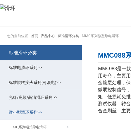
您的当前位置 -
首页
- 产品中心
- 标准滑环分类
- MMC系列微型导电滑环
标准滑环分类
MMC08
标准电滑环系列>>
MMC088是
用寿命，主要用
金镀层处理，保
标准旋转接头系列(可混电)>>
MT系列过孔式导电滑环
>
微弱控制信号，
矩，低损耗免维
光纤/高频/高清滑环系列>>
MW系列功率大电流滑环
MK系列气动旋转接头(可组合电)
>
>
测试仪器，转台
合金刷丝，主要
微小型滑环系列>>
ME系列以太网滑环
MAPH液压旋转接头(可组合电)
MFO系列光纤/光电组合滑环
>
>
>
MG系列定子法兰滑环
MQR系列超低扭矩旋转接头
MHF系列(高频滑环/旋转关节)
MC系列帽式导电滑环
>
>
>
>