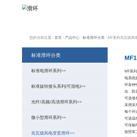
您的当前位置 -
首页
- 产品中心
- 标准滑环分类
- MF系列兆瓦级风
标准滑环分类
MF
标准电滑环系列>>
MF系
电系统
环各种
标准旋转接头系列(可混电)>>
MT系列过孔式导电滑环
>
击、防
可选项
光纤/高频/高清滑环系列>>
MW系列功率大电流滑环
MK系列气动旋转接头(可组合电)
>
>
采用采
每个环
微小型滑环系列>>
ME系列以太网滑环
MAPH液压旋转接头(可组合电)
MFO系列光纤/光电组合滑环
>
>
>
可选温
可传输R
按照军
兆瓦级风电变桨滑环>>
MG系列定子法兰滑环
MQR系列超低扭矩旋转接头
MHF系列(高频滑环/旋转关节)
MC系列帽式导电滑环
>
>
>
>