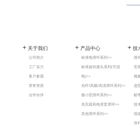
+
+
M17121518
兆瓦级风电滑环
+
+
M17120525
热电偶滑环
+
+
M17120526
耐高温滑环集电环
+
+
+
关于我们
产品中心
技
+
+
M17120523
密封水下(IP68) 滑环
公司简介
标准电滑环系列>>
滑
+
工厂实力
标准旋转接头系列(可混
安
M17120528
客户参观
电)>>
视
+
M17120527
荣誉资质
光纤/高频/高清滑环系列>>
选
合作伙伴
微小型滑环系列>>
邮
+
M17120522
兆瓦级风电变桨滑环>>
技
其他滑环系列>>
+
现
M17120524
序
+
M17120521