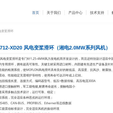
首页
关于我们
产品中心
技术支持
电变桨滑环
1712-XD20 风电变桨滑环（湘电2.0MW系列风机）
列风电变桨滑环是专门针1.25-4MW风力发电机而开发设计的，而且还特别设计适应中
的专用滑环，拥有超高可靠性。关键主材采用进口材料，内部建有先进生产设备及针
性能的检测系统，使MOFLON风电滑环具有良好的耐低温、高湿度、抗风沙、耐腐蚀
震动、性能稳定无需维护等特性，使用寿命可达20年或上亿转。
包括线缆长度、连接方式、编码器型号、低压+数据传输、高压电流300A
用进口接触材料，军工级电镀,耐磨寿命超长，接触电阻小
道采用多触点技术设计，运行可靠、稳定；
控系统，完全适应各种恶劣的运行环境；
S485、CAN-BUS、PROFIBUS、Ethernet等总线数据
工级震动标准设计，完全适应风机的振动环境