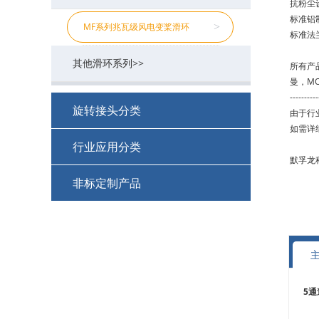
抗粉尘
标准铝
MB系列工业总线滑环
MJ系列空心旋转接头
MSDI系列(HD-SDI/1080P高清)
MMC系列微型导电滑环
MF系列兆瓦级风电变桨滑环
>
>
>
>
>
标准法
其他滑环系列>>
MSE系列伺服编码器滑环
MGP系列多功能旋转接头（流体）
>
>
所有产
曼，M
----------
MFS系列防水/水下滑环
MCGP系列紧凑型多功能旋转接头
MP系列扁平盘式滑环
>
>
>
旋转接头分类
由于行
如需详细资
MZ系列转子法兰滑环
MHPS系列超高压不锈钢旋转接头
MPCB系列PCB滑环
>
>
>
行业应用分类
默孚龙
MSPS系列单路旋转接头
MSP系列分体式滑环
>
>
+
非标定制产品
防爆滑环集电环
MSCS系列食品级单路旋转接头
MUSB系列USB滑环
>
>
+
+
M17121521
EtherCAT总线滑环集电环
MVH系列大流量旋转接头
MD系列带航插导电滑环
>
>
+
+
M17121520
喷灌机集电环(滑环)
非标定制回旋接头
水银滑环(插片式无刷结构)
>
>
+
+
M17121519
高转速滑环
5