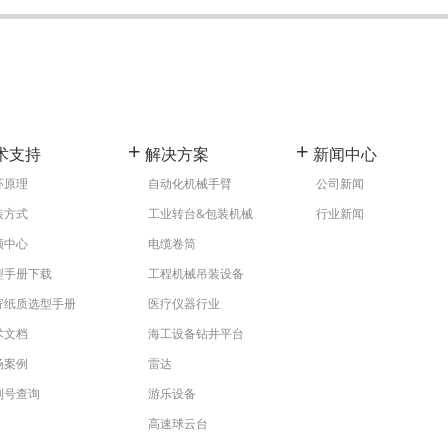
+
+
术支持
解决方案
新闻中心
环原理
自动化机械手臂
公司新闻
装方式
工业转台&包装机械
行业新闻
频中心
电缆卷筒
型手册下载
工程机械吊装设备
寄纸质选型手册
医疗仪器行业
术文档
海工设备钻井平台
场案例
雷达
列号查询
游乐设备
高速球云台