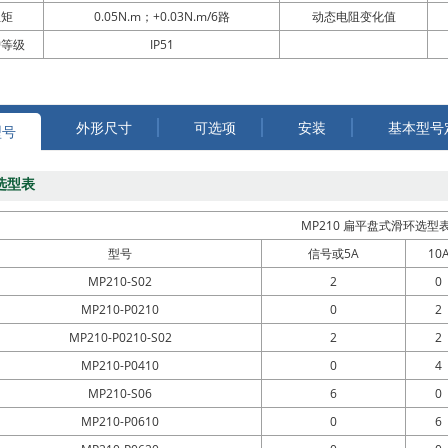
扭矩
0.05N.m；+0.03N.m/6路
动态电阻变化值
护等级
IP51
外形尺寸
可选项
安装
基本型号
型号
选型表
MP210 扁平盘式滑环选型
型号
信号或5A
10
MP210-S02
2
0
MP210-P0210
0
2
MP210-P0210-S02
2
2
MP210-P0410
0
4
MP210-S06
6
0
MP210-P0610
0
6