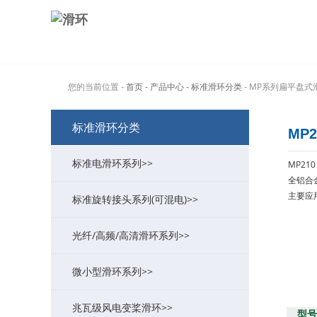
您的当前位置 -
首页
- 产品中心
- 标准滑环分类
- MP系列扁平盘式
标准滑环分类
MP
标准电滑环系列>>
MP21
全铝合
主要应
标准旋转接头系列(可混电)>>
MT系列过孔式导电滑环
>
光纤/高频/高清滑环系列>>
MW系列功率大电流滑环
MK系列气动旋转接头(可组合电)
>
>
微小型滑环系列>>
ME系列以太网滑环
MAPH液压旋转接头(可组合电)
MFO系列光纤/光电组合滑环
>
>
>
兆瓦级风电变桨滑环>>
MG系列定子法兰滑环
MQR系列超低扭矩旋转接头
MHF系列(高频滑环/旋转关节)
MC系列帽式导电滑环
>
>
>
>
型号