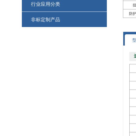
行业应用分类
防
+
非标定制产品
防爆滑环集电环
+
+
M17121521
EtherCAT总线滑环集电环
+
+
M17121520
喷灌机集电环(滑环)
+
+
M17121519
高转速滑环
+
+
M17121518
兆瓦级风电滑环
+
+
M17120525
热电偶滑环
+
+
M17120526
耐高温滑环集电环
+
+
M17120523
密封水下(IP68) 滑环