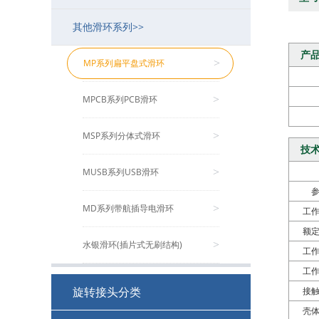
其他滑环系列>>
MB系列工业总线滑环
MJ系列空心旋转接头
MSDI系列(HD-SDI/1080P高清)
MMC系列微型导电滑环
MF系列兆瓦级风电变桨滑环
>
>
>
>
>
产
MSE系列伺服编码器滑环
MGP系列多功能旋转接头（流体）
MP系列扁平盘式滑环
>
>
>
MFS系列防水/水下滑环
MCGP系列紧凑型多功能旋转接头
MPCB系列PCB滑环
>
>
>
MZ系列转子法兰滑环
MHPS系列超高压不锈钢旋转接头
MSP系列分体式滑环
>
>
>
技
MSPS系列单路旋转接头
MUSB系列USB滑环
>
>
MSCS系列食品级单路旋转接头
MD系列带航插导电滑环
>
>
工
额
MVH系列大流量旋转接头
水银滑环(插片式无刷结构)
>
>
工
工
非标定制回旋接头
>
旋转接头分类
接
壳