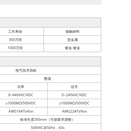
工作寿命
接触材料
300万转
贵金属
1000万转
镀金-镀金
电气技术指标
数值
功率
信号
0~440VAC/VDC
0~240VAC/VDC
≥1000MΩ/500VDC
≥1000MΩ/500VDC
AWG16#Teflon
AWG22#Teflon
标准长度300mm（可据要求调整）
500VAC@50Hz，60s