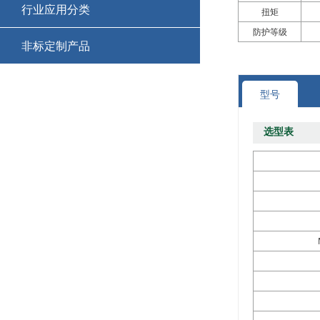
行业应用分类
扭矩
防护等级
+
非标定制产品
防爆滑环集电环
+
+
M17121521
EtherCAT总线滑环集电环
型号
+
+
M17121520
喷灌机集电环(滑环)
选型表
+
+
M17121519
高转速滑环
+
+
M17121518
兆瓦级风电滑环
+
+
M17120525
热电偶滑环
+
+
M17120526
耐高温滑环集电环
+
+
M17120523
密封水下(IP68) 滑环