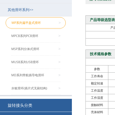
其他滑环系列>>
MB系列工业总线滑环
MJ系列空心旋转接头
MSDI系列(HD-SDI/1080P高清)
MMC系列微型导电滑环
MF系列兆瓦级风电变桨滑环
>
>
>
>
>
产品等级选型表
MSE系列伺服编码器滑环
MGP系列多功能旋转接头（流体）
MP系列扁平盘式滑环
>
>
>
产
MFS系列防水/水下滑环
MCGP系列紧凑型多功能旋转接头
MPCB系列PCB滑环
>
>
>
MZ系列转子法兰滑环
MHPS系列超高压不锈钢旋转接头
MSP系列分体式滑环
>
>
>
技术规格参数
MSPS系列单路旋转接头
MUSB系列USB滑环
>
>
参数
MSCS系列食品级单路旋转接头
MD系列带航插导电滑环
>
>
工作寿命
额定转速
MVH系列大流量旋转接头
水银滑环(插片式无刷结构)
>
>
工作温度
工作湿度
非标定制回旋接头
>
旋转接头分类
接触材料
壳体材料