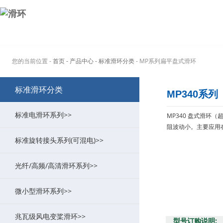
您的当前位置 -
首页
- 产品中心
- 标准滑环分类
- MP系列扁平盘式滑环
标准滑环分类
MP340系列
标准电滑环系列>>
MP340 盘式滑环
阻波动小。主要应用
标准旋转接头系列(可混电)>>
MT系列过孔式导电滑环
>
光纤/高频/高清滑环系列>>
MW系列功率大电流滑环
MK系列气动旋转接头(可组合电)
>
>
微小型滑环系列>>
ME系列以太网滑环
MAPH液压旋转接头(可组合电)
MFO系列光纤/光电组合滑环
>
>
>
兆瓦级风电变桨滑环>>
MG系列定子法兰滑环
MQR系列超低扭矩旋转接头
MHF系列(高频滑环/旋转关节)
MC系列帽式导电滑环
>
>
>
>
型号订购说明: