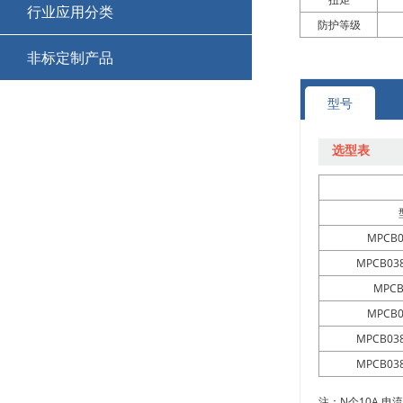
行业应用分类
防护等级
+
非标定制产品
防爆滑环集电环
+
+
M17121521
型号
EtherCAT总线滑环集电环
+
+
M17121520
喷灌机集电环(滑环)
选型表
+
+
M17121519
高转速滑环
+
+
MPCB0
M17121518
兆瓦级风电滑环
MPCB038
+
+
M17120525
热电偶滑环
MPCB
MPCB0
+
+
M17120526
耐高温滑环集电环
MPCB038
MPCB038
+
+
M17120523
密封水下(IP68) 滑环
注：N个10A 电