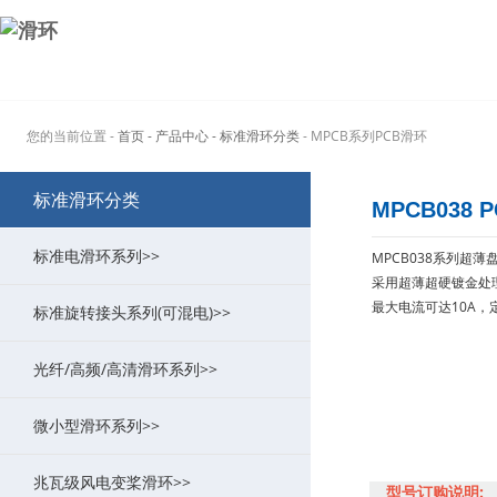
您的当前位置 -
首页
- 产品中心
- 标准滑环分类
- MPCB系列PCB滑环
标准滑环分类
MPCB038 
标准电滑环系列>>
MPCB038系列超
采用超薄超硬镀金处
最大电流可达10A
标准旋转接头系列(可混电)>>
MT系列过孔式导电滑环
>
光纤/高频/高清滑环系列>>
MW系列功率大电流滑环
MK系列气动旋转接头(可组合电)
>
>
微小型滑环系列>>
ME系列以太网滑环
MAPH液压旋转接头(可组合电)
MFO系列光纤/光电组合滑环
>
>
>
兆瓦级风电变桨滑环>>
MG系列定子法兰滑环
MQR系列超低扭矩旋转接头
MHF系列(高频滑环/旋转关节)
MC系列帽式导电滑环
>
>
>
>
型号订购说明: