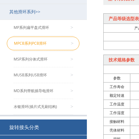
其他滑环系列>>
MB系列工业总线滑环
MJ系列空心旋转接头
MSDI系列(HD-SDI/1080P高清)
MMC系列微型导电滑环
MF系列兆瓦级风电变桨滑环
>
>
>
>
>
产品等级选型表
MSE系列伺服编码器滑环
MGP系列多功能旋转接头（流体）
MP系列扁平盘式滑环
>
>
>
产
MFS系列防水/水下滑环
MCGP系列紧凑型多功能旋转接头
MPCB系列PCB滑环
>
>
>
MZ系列转子法兰滑环
MHPS系列超高压不锈钢旋转接头
MSP系列分体式滑环
>
>
>
技术规格参数
MSPS系列单路旋转接头
MUSB系列USB滑环
>
>
参数
工作寿命
MSCS系列食品级单路旋转接头
MD系列带航插导电滑环
>
>
额定转速
工作温度
MVH系列大流量旋转接头
水银滑环(插片式无刷结构)
>
>
工作湿度
接触材料
非标定制回旋接头
>
旋转接头分类
壳体材料
扭矩