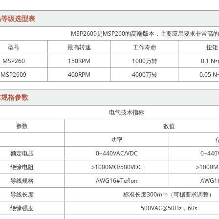
品等级选型表
MSP2609是MSP260的高端版本，主要应用要求非常
型号
最高转速
工作寿命
扭矩
MSP260
150RPM
1000万转
0.1 N
MSP2609
400RPM
4000万转
0.05 N
术规格参数
电气技术指标
参数
数值
功率
额定电压
0~440VAC/VDC
0~440
绝缘电阻
≥1000MΩ/500VDC
≥1000M
导线规格
AWG16#Teflon
AWG16
导线长度
标准长度300mm（可据要求调整）
绝缘强度
500VAC@50Hz，60s