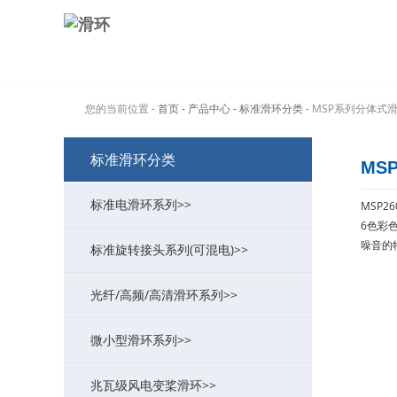
您的当前位置 -
首页
- 产品中心
- 标准滑环分类
- MSP系列分体式
标准滑环分类
MS
标准电滑环系列>>
MSP
6色彩
噪音的
标准旋转接头系列(可混电)>>
MT系列过孔式导电滑环
>
光纤/高频/高清滑环系列>>
MW系列功率大电流滑环
MK系列气动旋转接头(可组合电)
>
>
微小型滑环系列>>
ME系列以太网滑环
MAPH液压旋转接头(可组合电)
MFO系列光纤/光电组合滑环
>
>
>
兆瓦级风电变桨滑环>>
MG系列定子法兰滑环
MQR系列超低扭矩旋转接头
MHF系列(高频滑环/旋转关节)
MC系列帽式导电滑环
>
>
>
>