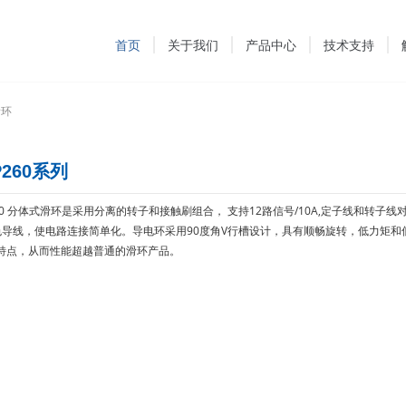
首页
关于我们
产品中心
技术支持
滑环
P260系列
260 分体式滑环是采用分离的转子和接触刷组合， 支持12路信号/10A,定子线和转子线
色导线，使电路连接简单化。导电环采用90度角V行槽设计，具有顺畅旋转，低力矩和
特点，从而性能超越普通的滑环产品。