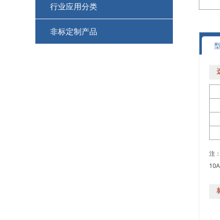
行业应用分类
+
非标定制产品
防爆滑环集电环
+
+
M17121521
EtherCAT总线滑环集电环
+
+
M17121520
喷灌机集电环(滑环)
+
+
M17121519
高转速滑环
+
+
M17121518
兆瓦级风电滑环
+
注：
+
M17120525
热电偶滑环
10
+
+
M17120526
耐高温滑环集电环
+
+
M17120523
密封水下(IP68) 滑环