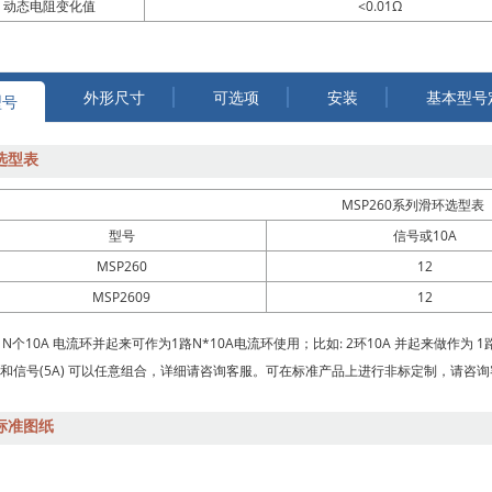
动态电阻变化值
<0.01Ω
外形尺寸
可选项
安装
基本型号
型号
选型表
MSP260系列滑环选型表
型号
信号或10A
MSP260
12
MSP2609
12
N个10A 电流环并起来可作为1路N*10A电流环使用；比如: 2环10A 并起来做作为 1路
A和信号(5A) 可以任意组合，详细请咨询客服。可在标准产品上进行非标定制，请咨
标准图纸