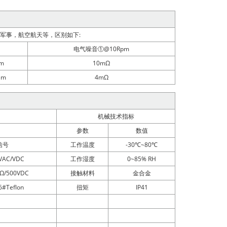
高的军事，航空航天等，区别如下:
电气噪音①@10Rpm
•m
10mΩ
•m
4mΩ
机械技术指标
参数
数值
信号
工作温度
-30℃~80℃
VAC/VDC
工作湿度
0~85% RH
Ω/500VDC
接触材料
金合金
#Teflon
扭矩
IP41