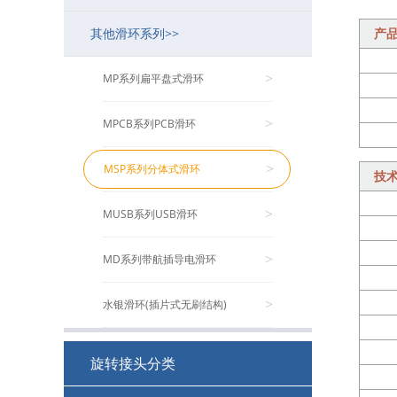
其他滑环系列>>
产
MB系列工业总线滑环
MJ系列空心旋转接头
MSDI系列(HD-SDI/1080P高清)
MMC系列微型导电滑环
MF系列兆瓦级风电变桨滑环
>
>
>
>
>
MSE系列伺服编码器滑环
MGP系列多功能旋转接头（流体）
MP系列扁平盘式滑环
>
>
>
MFS系列防水/水下滑环
MCGP系列紧凑型多功能旋转接头
MPCB系列PCB滑环
>
>
>
MZ系列转子法兰滑环
MHPS系列超高压不锈钢旋转接头
MSP系列分体式滑环
>
>
>
技
MSPS系列单路旋转接头
MUSB系列USB滑环
>
>
MSCS系列食品级单路旋转接头
MD系列带航插导电滑环
>
>
MVH系列大流量旋转接头
水银滑环(插片式无刷结构)
>
>
非标定制回旋接头
>
旋转接头分类