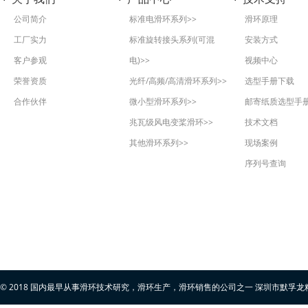
公司简介
标准电滑环系列>>
滑环原理
工厂实力
标准旋转接头系列(可混
安装方式
客户参观
电)>>
视频中心
荣誉资质
光纤/高频/高清滑环系列>>
选型手册下载
合作伙伴
微小型滑环系列>>
邮寄纸质选型手
兆瓦级风电变桨滑环>>
技术文档
其他滑环系列>>
现场案例
序列号查询
© 2018 国内最早从事滑环技术研究，滑环生产，滑环销售的公司之一 深圳市默孚龙精